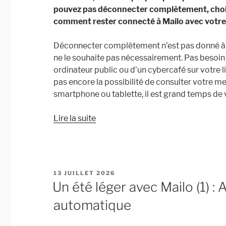
pouvez pas déconnecter complètement, choisi
comment rester connecté à Mailo avec votre
Déconnecter complètement n’est pas donné à 
ne le souhaite pas nécessairement. Pas besoin 
ordinateur public ou d’un cybercafé sur votre li
pas encore la possibilité de consulter votre m
smartphone ou tablette, il est grand temps de vo
« Un
Lire la suite
été
léger
avec
Mailo
PUBLIÉ
13 JUILLET 2026
(2) :
LE
Un été léger avec Mailo (1) :
Embarquez
automatique
Mailo
sur