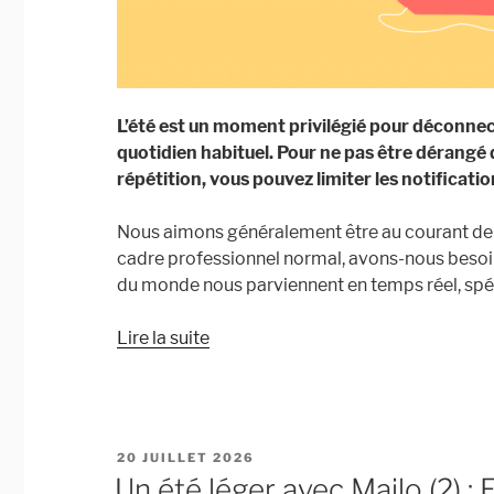
L’été est un moment privilégié pour déconnect
quotidien habituel. Pour ne pas être dérangé 
répétition, vous pouvez limiter les notificati
Nous aimons généralement être au courant de c
cadre professionnel normal, avons-nous besoin 
du monde nous parviennent en temps réel, spé
« Un
Lire la suite
été
léger
avec
Mailo
PUBLIÉ
20 JUILLET 2026
(3) :
LE
Un été léger avec Mailo (2) 