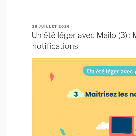
été
léger
avec
Mailo
PUBLIÉ
28 JUILLET 2026
(4) :
LE
Un été léger avec Mailo (3) : 
Lisez
notifications
tranquillement
vos
newsletters »