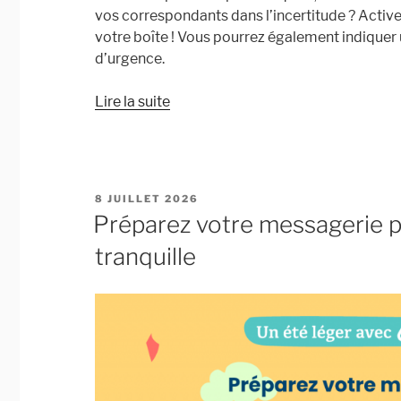
vos correspondants dans l’incertitude ? Activ
votre boîte ! Vous pourrez également indiquer u
d’urgence.
« Un
Lire la suite
été
léger
avec
Mailo
PUBLIÉ
8 JUILLET 2026
(1) :
LE
Préparez votre messagerie pou
Activez
tranquille
le
répondeur
automatique »