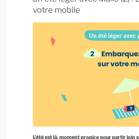
Maîtrisez
votre mobile
les
notifications »
L’été est là, moment propice pour partir loin 