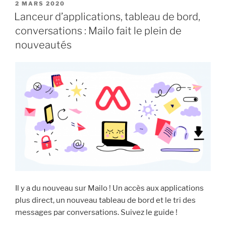
choisir
PUBLIÉ
2 MARS 2020
LE
Mailo
Lanceur d’applications, tableau de bord,
Pro
conversations : Mailo fait le plein de
pour
nouveautés
son
entreprise
ou
son
organisation »
Il y a du nouveau sur Mailo ! Un accès aux applications
plus direct, un nouveau tableau de bord et le tri des
messages par conversations. Suivez le guide !