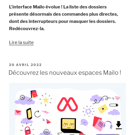
L’interface Mailo évolue ! La liste des dossiers
présente désormais des commandes plus directes,
dont des interrupteurs pour masquer les dossiers.
Redécouvrez-la.
« Une
Lire la suite
nouvelle
liste
des
PUBLIÉ
20 AVRIL 2022
LE
dossiers »
Découvrez les nouveaux espaces Mailo !