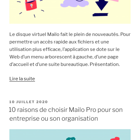
Le disque virtuel Mailo fait le plein de nouveautés. Pour
permettre un accès rapide aux fichiers et une
utilisation plus efficace, l’application se dote sur le
Web d’un menu arborescent à gauche, d’une page
d’accueil et d’une suite bureautique. Présentation.
« Nouveau
Lire la suite
menu
et
suite
PUBLIÉ
10 JUILLET 2020
LE
bureautique :
10 raisons de choisir Mailo Pro pour son
le
entreprise ou son organisation
disque
virtuel
Mailo