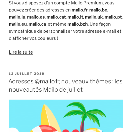
Si vous disposez d’un compte Mailo Premium, vous
pouvez créer des adresses en
mailo.fr
,
mailo.be
,
mailo.lu
,
mailo.es
,
mailo.cat
,
mailo.it
,
mailo.uk
,
mailo.pt
,
mailo.eu
,
mailo.ca
et même
mailo.bzh
. Une façon
sympathique de personnaliser votre adresse e-mail et
d’afficher vos couleurs !
« Mailo.fr,
Lire la suite
mailo.be,
mailo.eu,
mailo.bzh,
PUBLIÉ
12 JUILLET 2019
LE
mailo.ca :
Adresses @mailo.fr, nouveaux thèmes : les
créez
nouveautés Mailo de juillet
des
adresses
à
vos
couleurs »