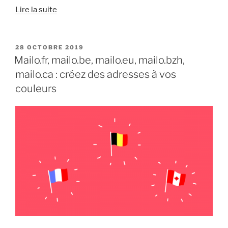
« Lanceur
Lire la suite
d’applications,
tableau
de
PUBLIÉ
28 OCTOBRE 2019
LE
bord,
Mailo.fr, mailo.be, mailo.eu, mailo.bzh,
conversations :
mailo.ca : créez des adresses à vos
Mailo
couleurs
fait
le
plein
de
nouveautés »