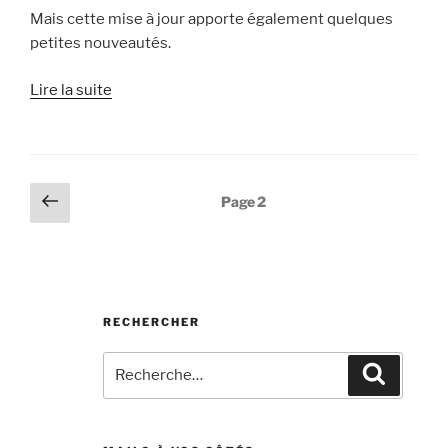
Mais cette mise à jour apporte également quelques
petites nouveautés.
« Adresses
Lire la suite
@mailo.fr,
nouveaux
thèmes :
les
Pagination
Page
Page
2
nouveautés
précédente
des
Mailo
publications
de
juillet »
RECHERCHER
Recherche
Recherc
pour
: