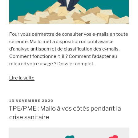
Pour vous permettre de consulter vos e-mails en toute
sérénité, Mailo met à disposition un outil avancé
d’analyse antispam et de classification des e-mails.
Comment fonctionne-t-il ? Comment l’adapter au
mieux à votre usage ? Dossier complet.
« Spam,
Lire la suite
newsletters
et
notifications :
PUBLIÉ
13 NOVEMBRE 2020
LE
gardez
TPE/PME : Mailo à vos côtés pendant la
le
crise sanitaire
contrôle
sur
votre