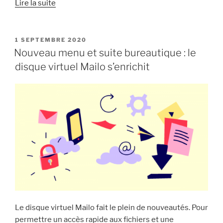
« TPE/PME :
Lire la suite
Mailo
à
vos
PUBLIÉ
1 SEPTEMBRE 2020
LE
côtés
Nouveau menu et suite bureautique : le
pendant
disque virtuel Mailo s’enrichit
la
crise
sanitaire »
Le disque virtuel Mailo fait le plein de nouveautés. Pour
permettre un accès rapide aux fichiers et une