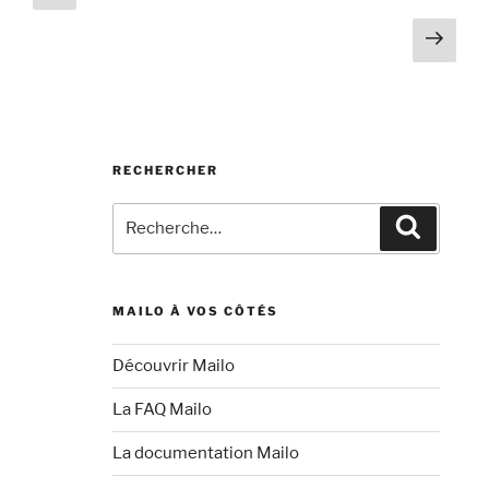
précédente
des
gagnez
Page
publications
des
suiv
abonnements
avec
Mailo ! »
RECHERCHER
Recherche
Recherc
pour
:
MAILO À VOS CÔTÉS
Découvrir Mailo
La FAQ Mailo
La documentation Mailo