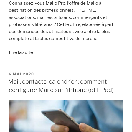
Connaissez-vous
Mailo Pro
, l’offre de Mailo à
destination des professionnels, TPE/PME,
associations, mairies, artisans, commerçants et
professions libérales ? Cette offre, élaborée à partir
des demandes des utilisateurs, vise à être la plus
complète et la plus compétitive du marché.
« 10
Lire la suite
raisons
de
choisir
PUBLIÉ
6 MAI 2020
LE
Mailo
Mail, contacts, calendrier : comment
Pro
configurer Mailo sur l’iPhone (et l’iPad)
pour
son
entreprise
ou
son
organisation »