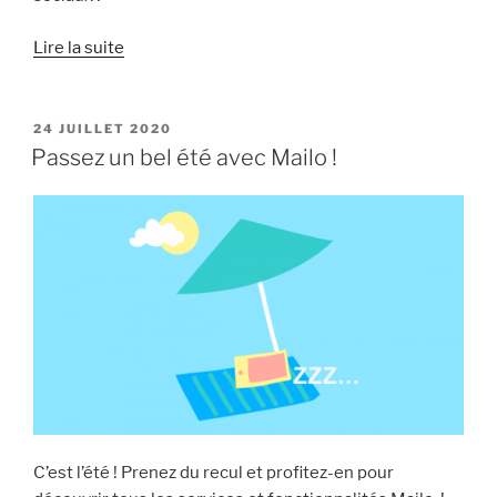
« Ne
Lire la suite
laissons
plus
les
PUBLIÉ
24 JUILLET 2020
LE
GAFA
Passez un bel été avec Mailo !
s’emparer
des
données
européennes !
[tribune] »
C’est l’été ! Prenez du recul et profitez-en pour