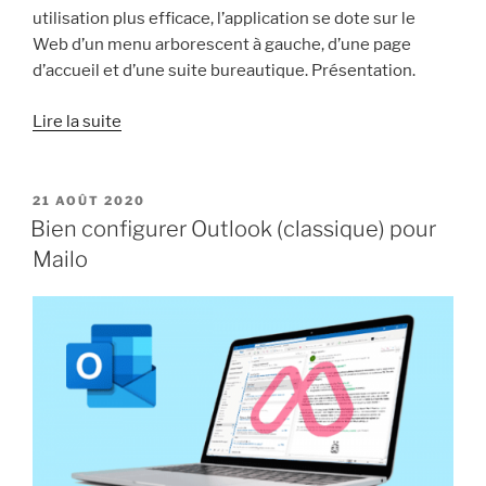
utilisation plus efficace, l’application se dote sur le
Web d’un menu arborescent à gauche, d’une page
d’accueil et d’une suite bureautique. Présentation.
« Nouveau
Lire la suite
menu
et
suite
PUBLIÉ
21 AOÛT 2020
LE
bureautique :
Bien configurer Outlook (classique) pour
le
Mailo
disque
virtuel
Mailo
s’enrichit »