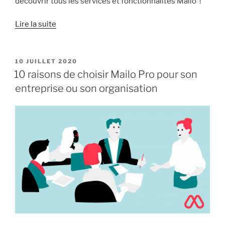
découvrir tous les services et fonctionnalités Mailo !
« Passez
Lire la suite
un
bel
été
PUBLIÉ
10 JUILLET 2020
LE
avec
10 raisons de choisir Mailo Pro pour son
Mailo ! »
entreprise ou son organisation