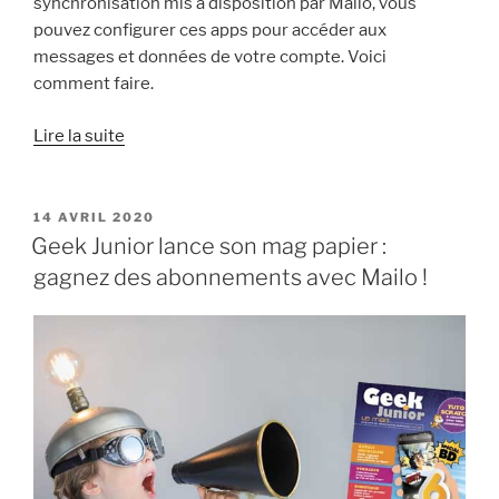
synchronisation mis à disposition par Mailo, vous
pouvez configurer ces apps pour accéder aux
messages et données de votre compte. Voici
comment faire.
« Mail,
Lire la suite
contacts,
calendrier :
comment
PUBLIÉ
14 AVRIL 2020
LE
configurer
Geek Junior lance son mag papier :
Mailo
gagnez des abonnements avec Mailo !
sur
l’iPhone
(et
l’iPad) »