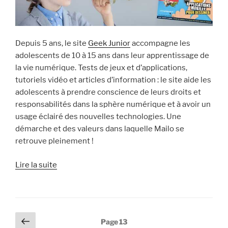
Depuis 5 ans, le site
Geek Junior
accompagne les
adolescents de 10 à 15 ans dans leur apprentissage de
la vie numérique. Tests de jeux et d’applications,
tutoriels vidéo et articles d’information : le site aide les
adolescents à prendre conscience de leurs droits et
responsabilités dans la sphère numérique et à avoir un
usage éclairé des nouvelles technologies. Une
démarche et des valeurs dans laquelle Mailo se
retrouve pleinement !
« Geek
Lire la suite
Junior
lance
son
mag
Pagination
Page
Page
13
papier :