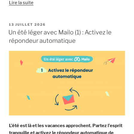
« Un
Lire la suite
été
léger
avec
PUBLIÉ
13 JUILLET 2026
LE
Mailo
Un été léger avec Mailo (1) : Activez le
(2) :
répondeur automatique
Embarquez
Mailo
sur
votre
mobile »
L’été est là et les vacances approchent. Partez l’esprit
tranquille et activez le répondeur automatique de