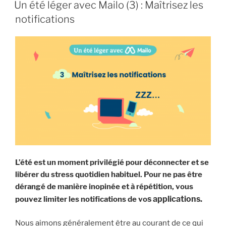
LE
Mailo
Un été léger avec Mailo (3) : Maîtrisez les
(4) :
notifications
Lisez
tranquillement
vos
newsletters »
L’été est un moment privilégié pour déconnecter et se
libérer du stress quotidien habituel. Pour ne pas être
dérangé de manière inopinée et à répétition, vous
s applications.
pouvez limiter les notifications de vo
Nous aimons généralement être au courant de ce qui