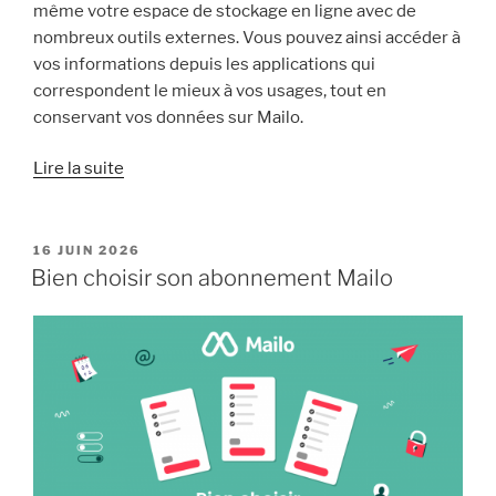
même votre espace de stockage en ligne avec de
nombreux outils externes. Vous pouvez ainsi accéder à
vos informations depuis les applications qui
correspondent le mieux à vos usages, tout en
conservant vos données sur Mailo.
« Consulter
Lire la suite
votre
compte
Mailo
PUBLIÉ
16 JUIN 2026
LE
avec
Bien choisir son abonnement Mailo
l’outil
de
messagerie
de
votre
choix »