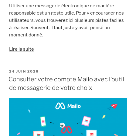
Utiliser une messagerie électronique de manière
responsable est un geste utile. Pour y encourager nos
utilisateurs, vous trouverez ici plusieurs pistes faciles
à réaliser. Souvent, il faut juste y avoir pensé un
moment donné.
« Comment
Lire la suite
utiliser
Mailo
de
PUBLIÉ
24 JUIN 2026
LE
manière
Consulter votre compte Mailo avec l’outil
écoresponsable »
de messagerie de votre choix