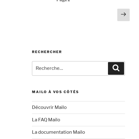
devez
des
redoubler
Page
publications
de
suiv
vigilance
face
aux
mails
RECHERCHER
et
SMS
Recherche
Recherc
suspects »
pour
:
MAILO À VOS CÔTÉS
Découvrir Mailo
La FAQ Mailo
La documentation Mailo