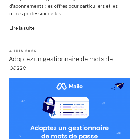
d’abonnements : les offres pour particuliers et les
offres professionnelles.
« Bien
Lire la suite
choisir
son
abonnement
PUBLIÉ
4 JUIN 2026
LE
Mailo »
Adoptez un gestionnaire de mots de
passe