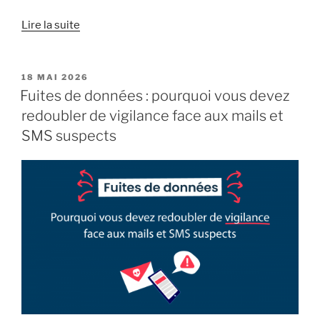
« Adoptez
Lire la suite
un
gestionnaire
de
PUBLIÉ
18 MAI 2026
LE
mots
Fuites de données : pourquoi vous devez
de
redoubler de vigilance face aux mails et
passe »
SMS suspects