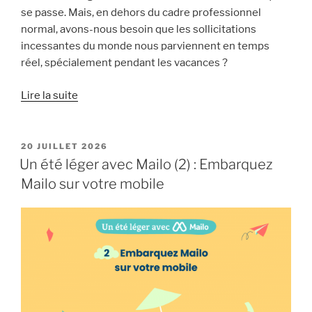
se passe. Mais, en dehors du cadre professionnel
normal, avons-nous besoin que les sollicitations
incessantes du monde nous parviennent en temps
réel, spécialement pendant les vacances ?
« Un
Lire la suite
été
léger
avec
PUBLIÉ
20 JUILLET 2026
LE
Mailo
Un été léger avec Mailo (2) : Embarquez
(3) :
Mailo sur votre mobile
Maîtrisez
les
notifications »